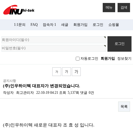
메뉴
검색
1:1문의
FAQ
접속자 1
새글
회원가입
로그인
쇼핑몰
회
원
로
그
자동로그인
회원가입
정보찾기
인
공지사항
(주)인우하이텍 대표자가 변경되었습니다.
작성자
최고관리자
22-10-19 04:21
조회
5,137회
댓글
0건
목록
본문
(주)인우하이텍 새로운 대표자 조 효 성 입니다.