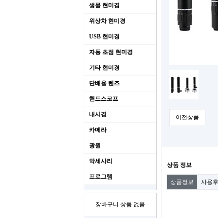
생물 현미경
위상차 현미경
USB 현미경
자동 초점 현미경
기타 현미경
단배율 렌즈
핸드스코프
내시경
이전상품
카메라
광원
악세사리
상품 정보
프로그램
상품정보
사용
장바구니 상품 없음