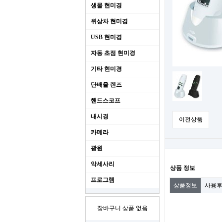
생물 현미경
위상차 현미경
USB 현미경
자동 초점 현미경
기타 현미경
단배율 렌즈
핸드스코프
내시경
이전상품
카메라
광원
악세사리
상품 정보
프로그램
상품정보
사용
장바구니 상품 없음