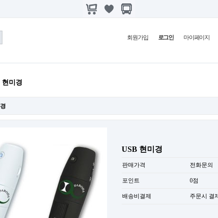
회원가입
로그인
마이페이지
B 현미경
미경
USB 현미경
판매가격
전화문의
포인트
0점
배송비결제
주문시 결