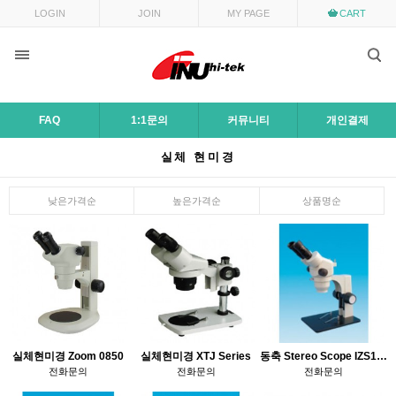
LOGIN
JOIN
MY PAGE
CART
FAQ
1:1문의
커뮤니티
개인결제
실체 현미경
낮은가격순
높은가격순
상품명순
실체현미경 Zoom 0850
실체현미경 XTJ Series
동축 Stereo Scope IZS1065C
전화문의
전화문의
전화문의