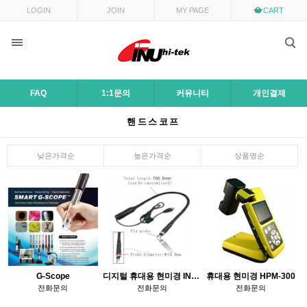
LOGIN
JOIN
MY PAGE
CART
FAQ
1:1문의
커뮤니티
개인결제
핸드스코프
낮은가격순
높은가격순
상품명순
G-Scope
디지털 휴대용 현미경 IN-001
휴대용 현미경 HPM-300
전화문의
전화문의
전화문의