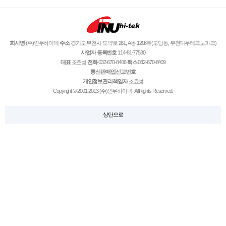
회사명
(주)인우하이텍
주소
경기도 부천시 도약로 261, A동 1208호(도당동, 부천대우테크노파크)
사업자 등록번호
114-81-77530
대표
조효성
전화
032-670-8406
팩스
032-670-8409
통신판매업신고번호
개인정보관리책임자
조효성
Copyright © 2001-2013 (주)인우하이텍. All Rights Reserved.
상단으로